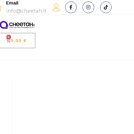
Email
info@cheetah.lt
0
0,00
€