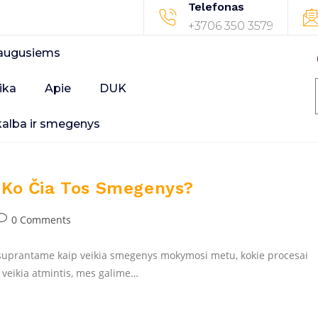
Telefonas
+3706 350 3579
augusiems
ika
Apie
DUK
kalba ir smegenys
e Ko Čia Tos Smegenys?
0 Comments
i suprantame kaip veikia smegenys mokymosi metu, kokie procesai
 veikia atmintis, mes galime…