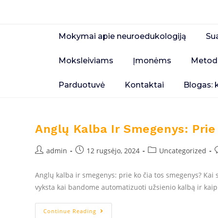
Mokymai apie neuroedukologiją
Su
Moksleiviams
Įmonėms
Metod
Parduotuvė
Kontaktai
Blogas: 
Anglų Kalba Ir Smegenys: Pri
admin
12 rugsėjo, 2024
Uncategorized
Anglų kalba ir smegenys: prie ko čia tos smegenys? Ka
vyksta kai bandome automatizuoti užsienio kalbą ir kaip
Continue Reading