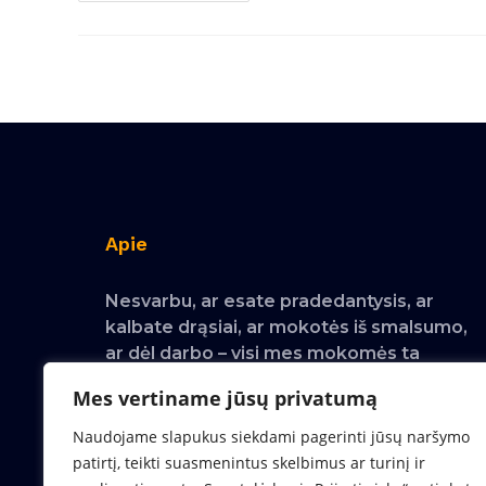
Apie
Nesvarbu, ar esate pradedantysis, ar
kalbate drąsiai, ar mokotės iš smalsumo,
ar dėl darbo – visi mes mokomės ta
pačia priemone: smegenimis. Cheetah.lt
Mes vertiname jūsų privatumą
yra pirmoji mokykla Lietuvoje, kuri moko
anglų kalbą taip, kaip iš tikrųjų mokosi
Naudojame slapukus siekdami pagerinti jūsų naršymo
mūsų smegenys bei kaip veikia atmintis.
patirtį, teikti suasmenintus skelbimus ar turinį ir
Be sausų taisyklių, be papūginių