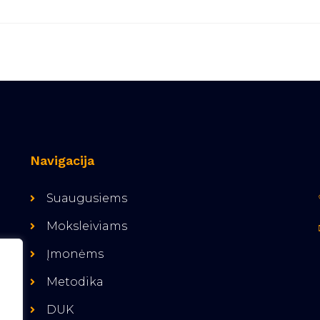
Navigacija
Suaugusiems
Moksleiviams
Įmonėms
Metodika
DUK