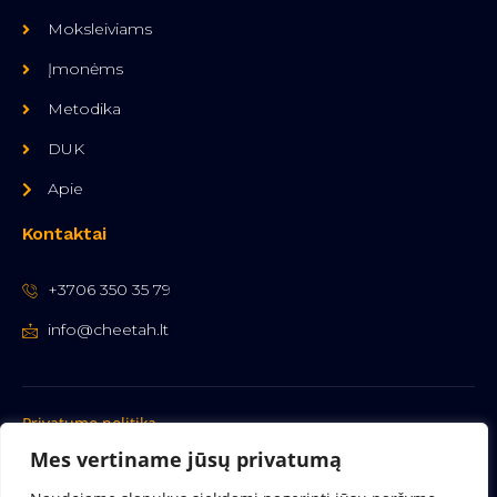
Moksleiviams
Įmonėms
Metodika
DUK
Apie
Kontaktai
+3706 350 35 79
info@cheetah.lt
Privatumo politika
Mes vertiname jūsų privatumą
Copyright © 2023 cheetah.lt