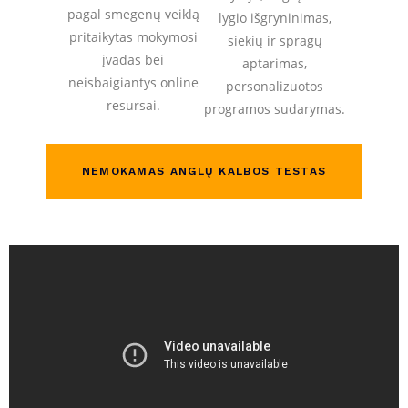
pagal smegenų veiklą
lygio išgryninimas,
pritaikytas mokymosi
siekių ir spragų
įvadas bei
aptarimas,
neisbaigiantys online
personalizuotos
resursai.
programos sudarymas.
NEMOKAMAS ANGLŲ KALBOS TESTAS