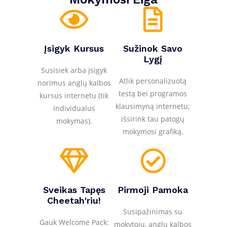
Įsigyk Kursus
Sužinok Savo
Lygį
Susisiek arba įsigyk
Atlik personalizuotą
norimus anglų kalbos
testą bei programos
kursus internetu (tik
klausimyną internetu;
individualus
išsirink tau patogų
mokymas).
mokymosi grafiką.
Sveikas Tapęs
Pirmoji Pamoka
Cheetah'riu!
Susipažinimas su
Gauk Welcome Pack:
mokytoju, anglų kalbos