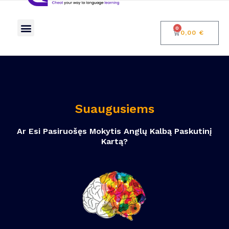
Mokymai apie neuroedukologiją
Blogas: kalba ir smegenys
0
0,00
€
Suaugusiems
Ar Esi Pasiruošęs Mokytis Anglų Kalbą Paskutinį
Kartą?