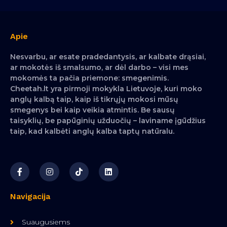
Apie
Nesvarbu, ar esate pradedantysis, ar kalbate drąsiai,
ar mokotės iš smalsumo, ar dėl darbo – visi mes
mokomės ta pačia priemone: smegenimis.
Cheetah.lt yra pirmoji mokykla Lietuvoje, kuri moko
anglų kalbą taip, kaip iš tikrųjų mokosi mūsų
smegenys bei kaip veikia atmintis. Be sausų
taisyklių, be papūginių užduočių – laviname įgūdžius
taip, kad kalbėti anglų kalba taptų natūralu.
Navigacija
Suaugusiems