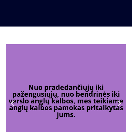
Nuo pradedančiųjų iki
pažengusiųjų, nuo bendrinės iki
verslo anglų kalbos, mes teikiame
anglų kalbos pamokas pritaikytas
jums.