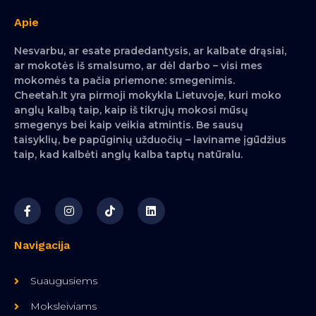
Apie
Nesvarbu, ar esate pradedantysis, ar kalbate drąsiai,
ar mokotės iš smalsumo, ar dėl darbo – visi mes
mokomės ta pačia priemone: smegenimis.
Cheetah.lt yra pirmoji mokykla Lietuvoje, kuri moko
anglų kalbą taip, kaip iš tikrųjų mokosi mūsų
smegenys bei kaip veikia atmintis. Be sausų
taisyklių, be papūginių užduočių – laviname įgūdžius
taip, kad kalbėti anglų kalba taptų natūralu.
Navigacija
Suaugusiems
Moksleiviams