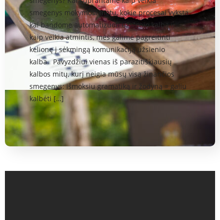
smegenys? Kai suprantame kaip veikia
smegenys mokymosi metu, kokie procesai vyksta
kai bandome automatizuoti užsienio kalbą ir
kaip veikia atmintis, mes galime pagreitinti
kelionę į sėkmingą komunikaciją užsienio
kalba. Pavyzdžiui vienas iš parazitiškiausių
kalbos mitų, kurį neigia mūsų visą žinančios
smegenys: išmoksiu gramatiką ir žodyną = galiu
kalbėti […]