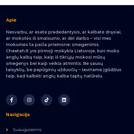
Apie
Nesvarbu, ar esate pradedantysis, ar kalbate drąsiai,
ar mokotės iš smalsumo, ar dėl darbo – visi mes
mokomės ta pačia priemone: smegenimis.
Cheetah.lt yra pirmoji mokykla Lietuvoje, kuri moko
anglų kalbą taip, kaip iš tikrųjų mokosi mūsų
smegenys bei kaip veikia atmintis. Be sausų
taisyklių, be papūginių užduočių – laviname įgūdžius
taip, kad kalbėti anglų kalba taptų natūralu.
Navigacija
Suaugusiems