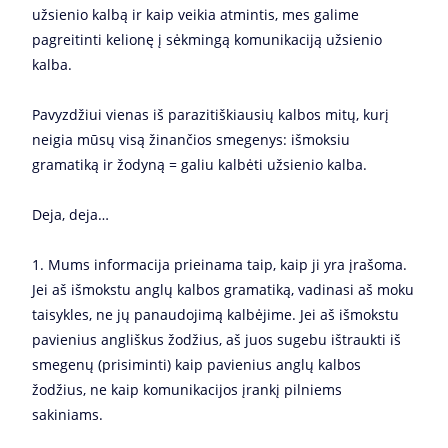
užsienio kalbą ir kaip veikia atmintis, mes galime
pagreitinti kelionę į sėkmingą komunikaciją užsienio
kalba.
Pavyzdžiui vienas iš parazitiškiausių kalbos mitų, kurį
neigia mūsų visą žinančios smegenys: išmoksiu
gramatiką ir žodyną = galiu kalbėti užsienio kalba.
Deja, deja…
1. Mums informacija prieinama taip, kaip ji yra įrašoma.
Jei aš išmokstu anglų kalbos gramatiką, vadinasi aš moku
taisykles, ne jų panaudojimą kalbėjime. Jei aš išmokstu
pavienius angliškus žodžius, aš juos sugebu ištraukti iš
smegenų (prisiminti) kaip pavienius anglų kalbos
žodžius, ne kaip komunikacijos įrankį pilniems
sakiniams.