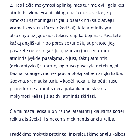
2. Kas liečia mokymosi aplinką, mes turime dvi ilgalaikes
atmintis: viena yra atsakinga už faktus – viskas, ką
išmokstu sąmoningai ir galiu paaiškinti (šiuo atveju
gramatikos struktūros ir žodžiai). Kita atmintis yra
atsakinga už įgūdžius, tokius kaip kalbėjimas. Pasakėte
kažką angliškai ir po poros sekundžių supratote, jog
pasakėte neteisingai? Jūsų įgūdžių (procedūrinė)
atmintis įvykdė ‘pasakymą’, o jūsų faktų atmintis
(deklaratyvioji) suprato, jog buvo pasakyta neteisingai.
Dažnai suaugę žmonės jaučia bloką kalbėti anglų kalba:
‘žodyną, gramatiką turiu – kodėl negaliu kalbėti?’ Jūsų
procedūrinė atmintis nėra pakankamai išlavinta:
mokymosi kelias į šias dvi atmintis skiriasi.
Čia tik maža ledkalnio viršūnė, atsakinti į klausimą kodėl
reikia atsižvelgti į smegenis mokinantis anglų kalbą.
Pradėkime mokytis protingai ir pralaužkime anglų kalbos