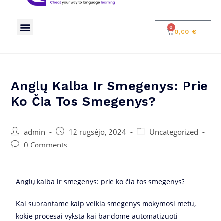
Mokymai apie neuroedukologiją
Blogas: kalba ir smegenys
0
0,00
€
Anglų Kalba Ir Smegenys: Prie
Ko Čia Tos Smegenys?
admin
12 rugsėjo, 2024
Uncategorized
0 Comments
Anglų kalba ir smegenys: prie ko čia tos smegenys?
Kai suprantame kaip veikia smegenys mokymosi metu,
kokie procesai vyksta kai bandome automatizuoti