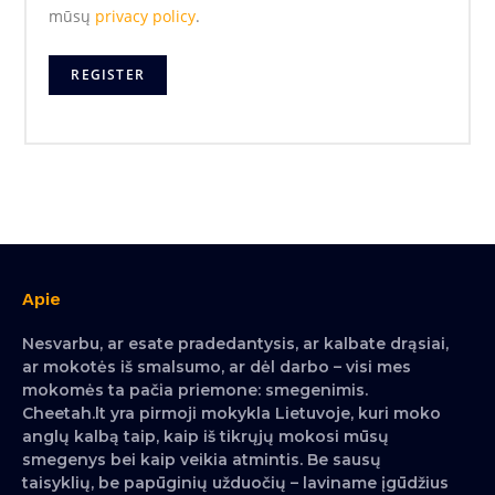
mūsų
privacy policy
.
REGISTER
Apie
Nesvarbu, ar esate pradedantysis, ar kalbate drąsiai,
ar mokotės iš smalsumo, ar dėl darbo – visi mes
mokomės ta pačia priemone: smegenimis.
Cheetah.lt yra pirmoji mokykla Lietuvoje, kuri moko
anglų kalbą taip, kaip iš tikrųjų mokosi mūsų
smegenys bei kaip veikia atmintis. Be sausų
taisyklių, be papūginių užduočių – laviname įgūdžius