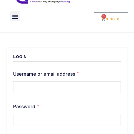
Mokymai apie neuroedukologiją
Blogas: kalba ir smegenys
0
0,00
€
LOGIN
Username or email address
*
Password
*