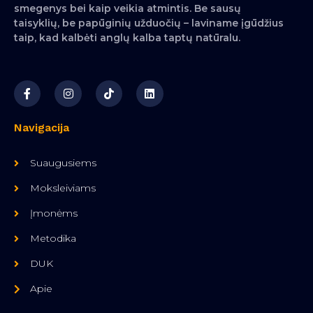
smegenys bei kaip veikia atmintis. Be sausų
taisyklių, be papūginių užduočių – laviname įgūdžius
taip, kad kalbėti anglų kalba taptų natūralu.
Navigacija
Suaugusiems
Moksleiviams
Įmonėms
Metodika
DUK
Apie