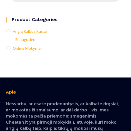
Product Categories
Anglų Kalbos Kursai
Suaugusiems
Online Mokymai
Apie
Nesvarbu, ar esate pradedantysis, ar kalbate drąsiai,
ar mokotės iš smalsumo, ar dėl darbo – visi mes
mokomės ta pačia priemone: smegenimis.
Cheetah.lt yra pirmoji mokykla Lietuvoje, kuri moko
anglų kalbą taip, kaip iš tikrųjų mokosi mūsų