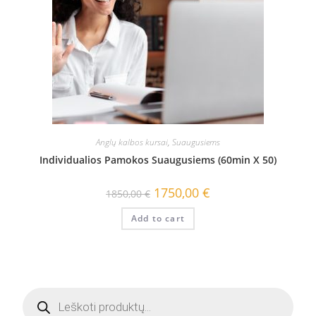
Anglų kalbos kursai
,
Suaugusiems
Individualios Pamokos Suaugusiems (60min X 50)
1750,00
€
1850,00
€
Add to cart