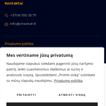
Kontaktai
+3706 350 35 79
info@cheetah.lt
Privatumo politika
Copyright © 2023 cheetah.lt
Mes vertiname jūsų privatumą
Naudojame slapukus siekdami pagerinti jūsų naršymo
patirtį, teikti suasmenintus skelbimus ar turinį ir
analizuoti srautą. Spustelėdami „Priimti viską“ sutinkate
su mūsų slapukų naudojimu.
Privatumo politika
PRITAIKYTI
ATMESTI VISKĄ