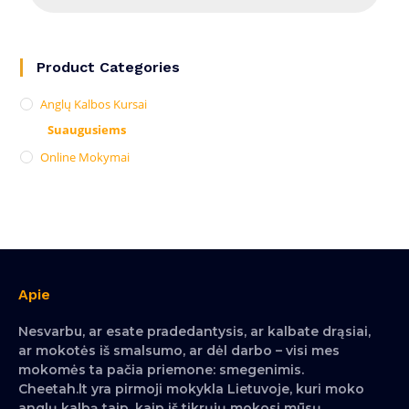
Product Categories
Anglų Kalbos Kursai
Suaugusiems
Online Mokymai
Apie
Nesvarbu, ar esate pradedantysis, ar kalbate drąsiai,
ar mokotės iš smalsumo, ar dėl darbo – visi mes
mokomės ta pačia priemone: smegenimis.
Cheetah.lt yra pirmoji mokykla Lietuvoje, kuri moko
anglų kalbą taip, kaip iš tikrųjų mokosi mūsų