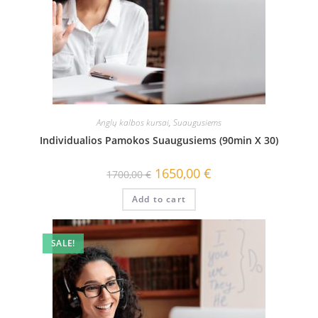
Anglų kalbos kursai
,
Suaugusiems
Individualios Pamokos Suaugusiems (90min X 30)
1650,00
€
1700,00
€
Add to cart
SALE!