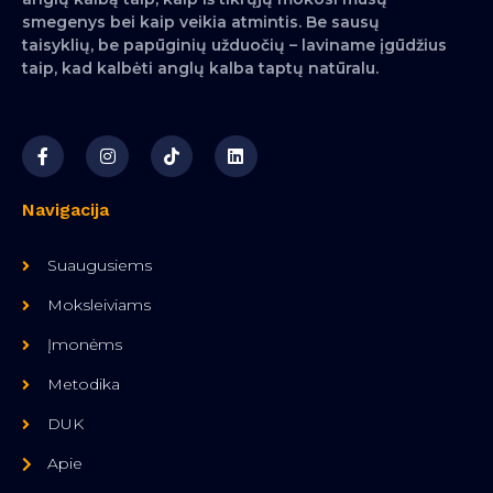
smegenys bei kaip veikia atmintis. Be sausų
taisyklių, be papūginių užduočių – laviname įgūdžius
taip, kad kalbėti anglų kalba taptų natūralu.
Navigacija
Suaugusiems
Moksleiviams
Įmonėms
Metodika
DUK
Apie