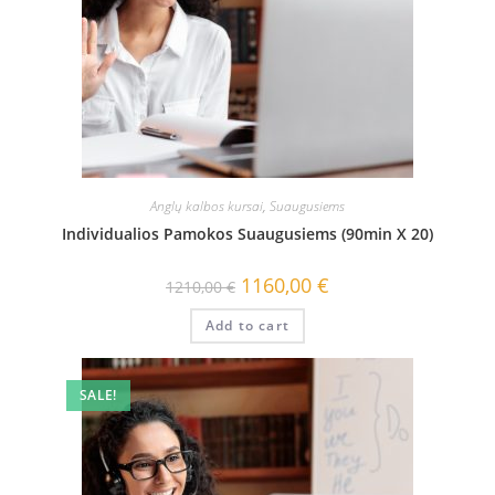
Anglų kalbos kursai
,
Suaugusiems
Individualios Pamokos Suaugusiems (90min X 20)
1160,00
€
1210,00
€
Add to cart
SALE!