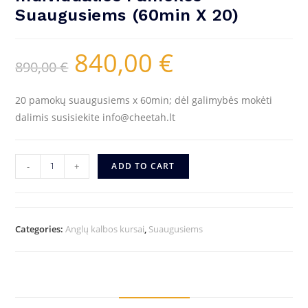
Suaugusiems (60min X 20)
840,00
€
890,00
€
20 pamokų suaugusiems x 60min; dėl galimybės mokėti
dalimis susisiekite info@cheetah.lt
-
+
ADD TO CART
Categories:
Anglų kalbos kursai
,
Suaugusiems