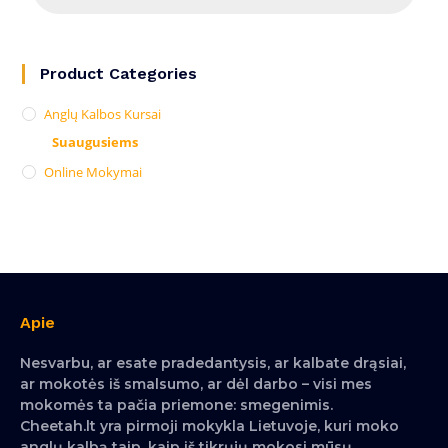
Product Categories
Anglų Kalbos Kursai
Suaugusiems
Online Mokymai
Apie
Nesvarbu, ar esate pradedantysis, ar kalbate drąsiai,
ar mokotės iš smalsumo, ar dėl darbo – visi mes
mokomės ta pačia priemone: smegenimis.
Cheetah.lt yra pirmoji mokykla Lietuvoje, kuri moko
anglų kalbą taip, kaip iš tikrųjų mokosi mūsų