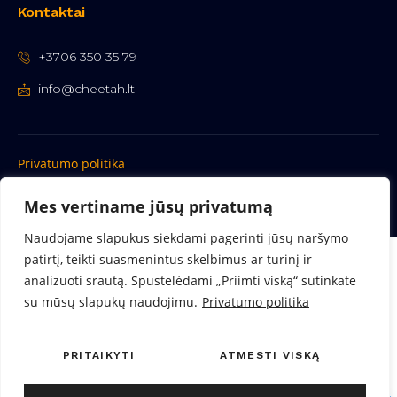
Kontaktai
+3706 350 35 79
info@cheetah.lt
Privatumo politika
Copyright © 2023 cheetah.lt
Mes vertiname jūsų privatumą
Naudojame slapukus siekdami pagerinti jūsų naršymo
patirtį, teikti suasmenintus skelbimus ar turinį ir
analizuoti srautą. Spustelėdami „Priimti viską“ sutinkate
su mūsų slapukų naudojimu.
Privatumo politika
PRITAIKYTI
ATMESTI VISKĄ