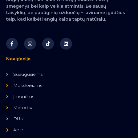
smegenys bei kaip veikia atmintis. Be sausų
taisyklių, be papūginių užduočių – laviname įgūdžius
taip, kad kalbėti anglų kalba taptų natūralu.
Navigacija
Suaugusiems
Moksleiviams
Įmonėms
Metodika
DUK
Apie