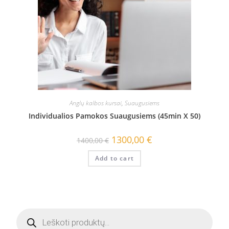
Anglų kalbos kursai
,
Suaugusiems
Individualios Pamokos Suaugusiems (45min X 50)
1300,00
€
1400,00
€
Add to cart