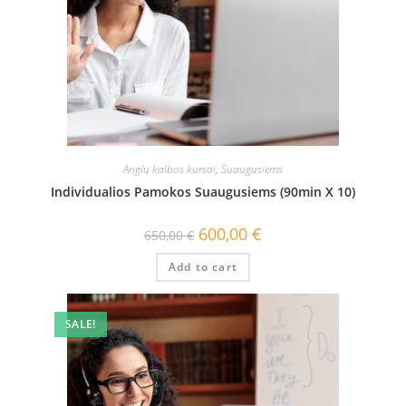
Anglų kalbos kursai
,
Suaugusiems
Individualios Pamokos Suaugusiems (90min X 10)
600,00
€
650,00
€
Add to cart
SALE!