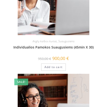
Anglų kalbos kursai
,
Suaugusiems
Individualios Pamokos Suaugusiems (45min X 30)
900,00
€
950,00
€
Add to cart
SALE!