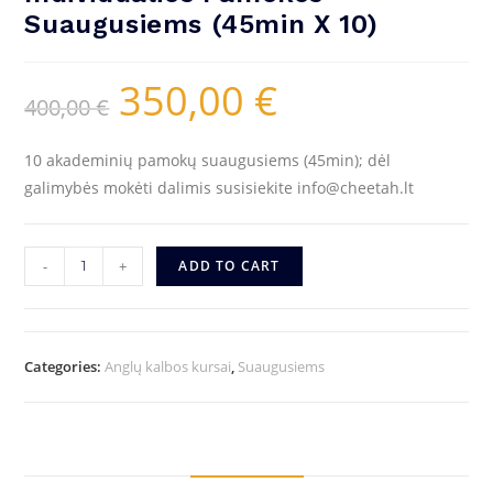
Suaugusiems (45min X 10)
350,00
€
400,00
€
10 akademinių pamokų suaugusiems (45min); dėl
galimybės mokėti dalimis susisiekite info@cheetah.lt
-
+
ADD TO CART
Categories:
Anglų kalbos kursai
,
Suaugusiems